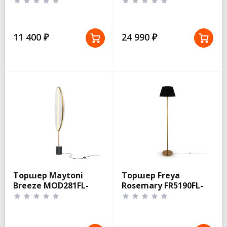
Maytoni Eclipse
MOD152FL-L1BK
11 400 ₽
24 990 ₽
Торшер Maytoni
Торшер Freya
Breeze MOD281FL-
Rosemary FR5190FL-
L33BS3K
01BS